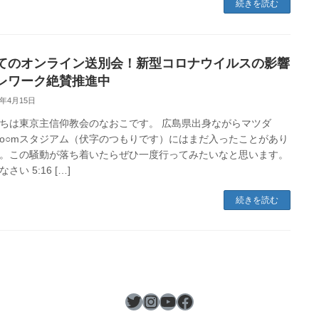
続きを読む
てのオンライン送別会！新型コロナウイルスの影響
レワーク絶賛推進中
0年4月15日
ちは東京主信仰教会のなおこです。 広島県出身ながらマツダ
mzo○mスタジアム（伏字のつもりです）にはまだ入ったことがあり
。この騒動が落ち着いたらぜひ一度行ってみたいなと思います。
さい 5:16 […]
続きを読む
Twitter
Instagram
YouTube
Facebook