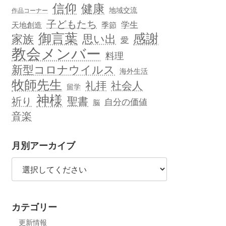
信仰
健康
地域交流
作品コーナー
子どもたち
学生
天地創造
季節
御言葉
感謝
思い出
家族
愛
教会メンバー
料理
新型コロナウイルス
海外生活
牧師先生
礼拝
社会人
留学
神様
聖書
祈り
自分の価値
脳
音楽
月別アーカイブ
カテゴリー
更新情報