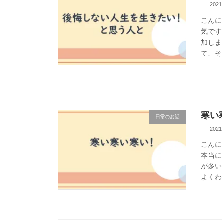
202
こんに
気です
加しま
て、そ
寒い
日常のお話
202
こんに
本当に
が多い
よくわ