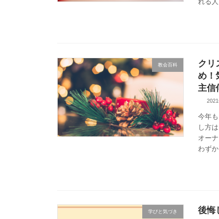
れる人
クリ
教会百科
め！
主信
202
今年も
し方は
オーナ
わずか
後悔
学びと気づき