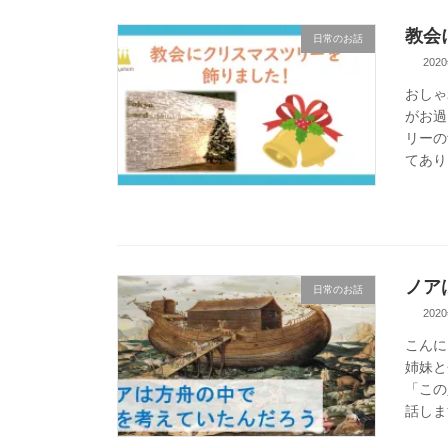
教会
日常のお話
202
おしゃ
がお過
リーの
てあり
ノア
日常のお話
202
こんに
姉妹と
「この
話しま