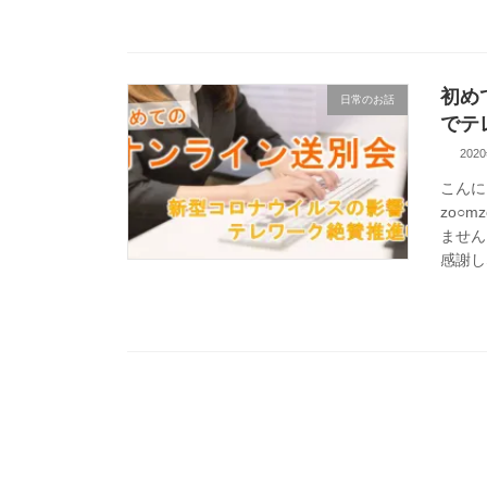
初め
日常のお話
でテ
202
こんに
zo○
ません
感謝しな