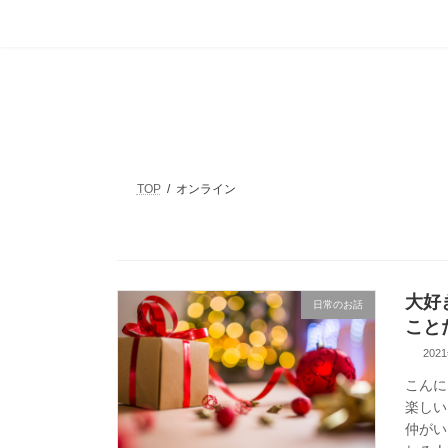
コ
ナ
ン
ビ
テ
ゲ
ン
ー
ツ
シ
へ
ョ
ス
ン
キ
に
ッ
移
TOP
オンライン
プ
動
大好
日常のお話
こと
202
こんに
楽しい
仲がい