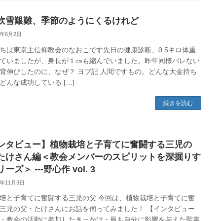
吹雪艱難、季節のようにくるけれど
3年6月2日
ちは東京主信仰教会のなおこです先日の健康診断、0.5キロ体重
ていましたが、身長が１㎝も縮んでいました。昨年同様バレない
背伸びしたのに、なぜ？ ヨブ記 人間ですもの。どんな大金持ち
どんな成功している […]
続きを読む
ンタビュー】植物栽培と子育てに奮闘する三児の
たけさん編＜教会メンバーのスピリットを深掘りす
ーズ＞ ---野心作 vol. 3
2年11月3日
培と子育てに奮闘する三児の父 今回は、植物栽培と子育てに奮
三児の父・たけさんにお話を伺ってみました！ 【インタビュー
・教会の活動に参加したきっかけ・最も自分に影響を与えた聖書