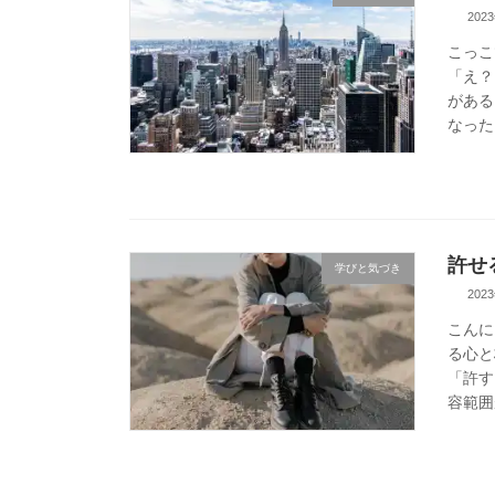
202
こっこ
「え？
がある
なった
許せ
学びと気づき
202
こんに
る心と
「許す
容範囲