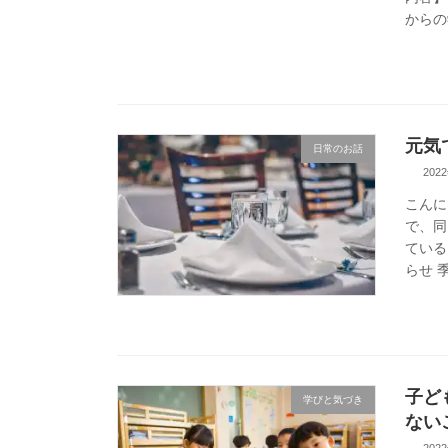
からの
元気
日常のお話
202
こんに
で、同
ている
らせ 
子ど
学びと気づき
ない