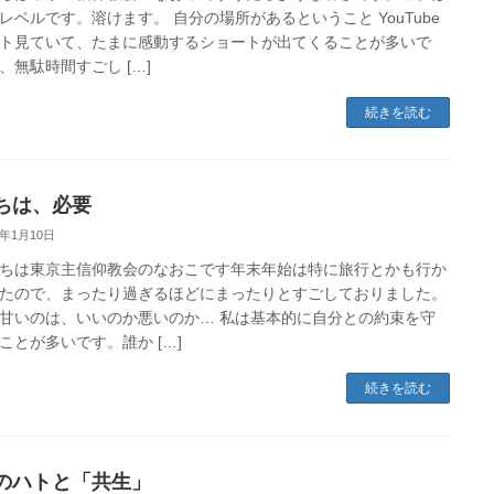
レベルです。溶けます。 自分の場所があるということ YouTube
ト見ていて、たまに感動するショートが出てくることが多いで
、無駄時間すごし […]
続きを読む
ちは、必要
4年1月10日
ちは東京主信仰教会のなおこです年末年始は特に旅行とかも行か
たので、まったり過ぎるほどにまったりとすごしておりました。
甘いのは、いいのか悪いのか… 私は基本的に自分との約束を守
ことが多いです。誰か […]
続きを読む
のハトと「共生」