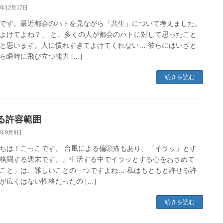
3年12月17日
です。最近都会のハトを見ながら「共生」について考えました。
よけてよね？」 と、多くの人が都会のハトに対して思ったこと
と思います。人に慣れすぎてよけてくれない… 彼らにはいざと
ら瞬時に飛び立つ能力 […]
続きを読む
る許容範囲
3年9月9日
ちは！こっこです。 台風による偏頭痛もあり、「イラッ」とす
格闘する週末です。。生活する中でイラッとする心をおさめて
こと」は、難しいことの一つですよね… 私はもともと許せる許
が広くはない性格だったの […]
続きを読む