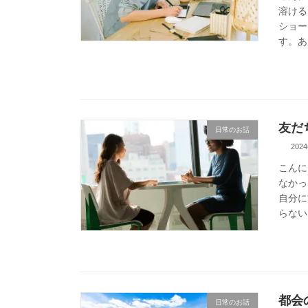
溶ける
ショー
す。あ
友だ
日常のお話
202
こんに
なかっ
自分に
らない
都会
日常のお話