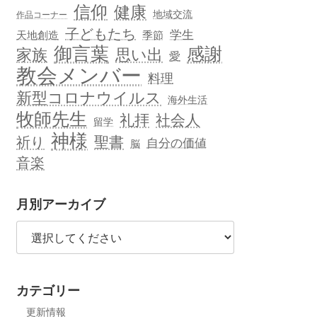
信仰
健康
地域交流
作品コーナー
子どもたち
学生
天地創造
季節
御言葉
感謝
思い出
家族
愛
教会メンバー
料理
新型コロナウイルス
海外生活
牧師先生
礼拝
社会人
留学
神様
聖書
祈り
自分の価値
脳
音楽
月別アーカイブ
カテゴリー
更新情報