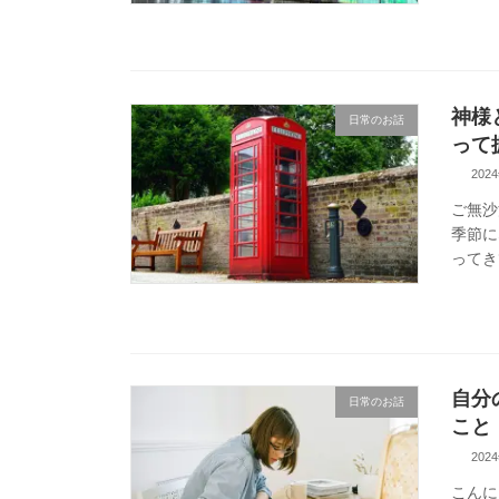
神様
日常のお話
って
202
ご無沙
季節に
ってき
自分
日常のお話
こと
202
こんに