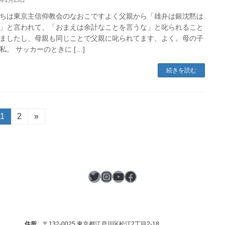
2年2月23日
ちは東京主信仰教会のなおこですよく父親から「雄弁は銀沈黙は
」と言われて、「おまえは余計なことを言うな」と叱られること
ましたし、母親も同じことで父親に叱られてます、よく。母の子
私。 サッカーのときに […]
続きを読む
固
1
固
2
»
定
定
ペ
ペ
ー
ー
ジ
ジ
Twitter
Instagram
YouTube
Facebook
住所
〒132-0025 東京都江戸川区松江2丁目2-18