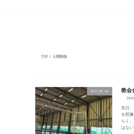
コ
ナ
ン
ビ
テ
ゲ
ン
ー
ツ
シ
へ
ョ
ス
ン
キ
に
ッ
移
TOP
人間関係
プ
動
教会
学びと気づき
202
先日、
を想像
らく、
はない