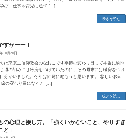
学び・仕事や育児に通ず […]
続きを読む
ですかーー！
2年10月20日
ちは東京主信仰教会のなおこです季節の変わり目って本当に瞬間
じ週の初めには冷房をつけていたのに、その週末には暖房をつけ
自分がいました。今年は節電に励もうと思います。 悲しいお知
季節の変わり目になると […]
続きを読む
もの心理と接し方。「強くいかないこと、やりすぎ
こと」