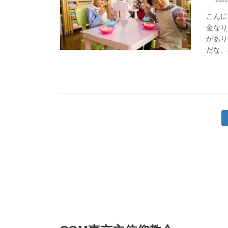
202
こんに
金なり
があり
だな、
投
稿
の
ペ
ー
ジ