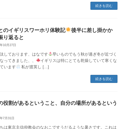
続きを読む
とのイギリスワーホリ体験記
後半に差し掛かか
振り返ると
4年10月27日
汰しております、はなです
早いものでもう秋が過ぎ冬が近づく
なってきました、、
イギリスは特にとても乾燥していて寒くな
ています
私が渡英し […]
続きを読む
の役割があるということ、自分の場所があるという
4年7月31日
ちは東京主信仰教会のなおこですうだるような暑さです。これは