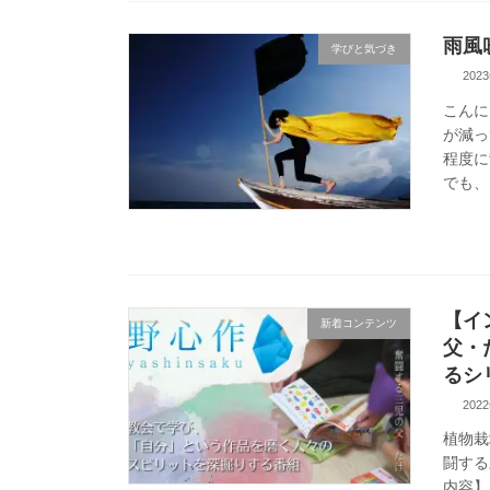
雨風
学びと気づき
202
こんに
が減っ
程度に
でも、
【イ
新着コンテンツ
父・
るシリ
202
植物栽
闘する
内容】