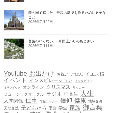
夢の国で感じた、最高の環境を作るために必要な
こと
2026年7月22日
言葉のいらない、6月雨上がりのあじさい
2026年7月11日
Youtube
お出かけ
イエス様
お祝い
ごはん
イベント
インスピレーション
インタビュー
クリスマス
オンライン
サッカー
オリンピック
人生
ラジオ
中高生
ミュージックサークル
信仰
仕事
健康
人間関係
地域交流
作品コーナー
御言葉
家族
子どもたち
学生
天地創造
季節