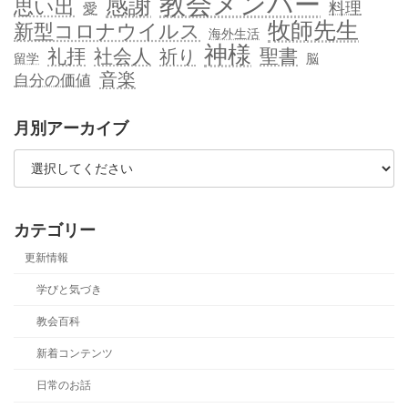
教会メンバー
感謝
思い出
料理
愛
牧師先生
新型コロナウイルス
海外生活
神様
礼拝
社会人
聖書
祈り
留学
脳
音楽
自分の価値
月別アーカイブ
カテゴリー
更新情報
学びと気づき
教会百科
新着コンテンツ
日常のお話