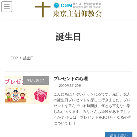
コ
ナ
ン
ビ
テ
ゲ
ン
ー
ツ
シ
へ
ョ
誕生日
ス
ン
キ
に
ッ
移
プ
動
TOP
誕生日
プレゼントの心理
学びと気づき
2020年6月29日
こんにちは！ゆいチャンねるです。先日、友人
の誕生日プレゼントを探しに行きました。プレ
ゼントを選んでいる時間は、何とも言えない楽
しみがあります。みなさんも経験があるでしょ
うか？ 今日は、プレゼントをあげたくなる心理
について […]
続きを読む