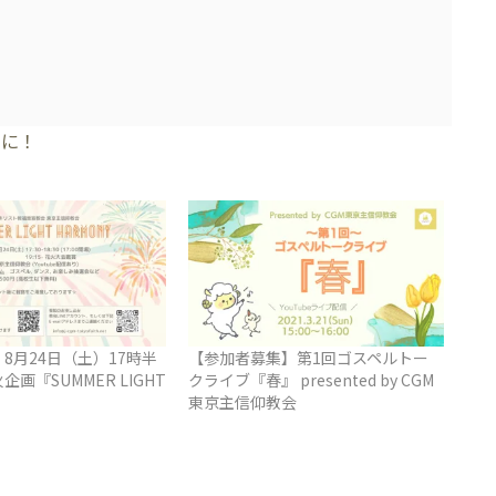
みに！
8月24日（土）17時半
【参加者募集】第1回ゴスペルトー
画『SUMMER LIGHT
クライブ『春』 presented by CGM
』
東京主信仰教会