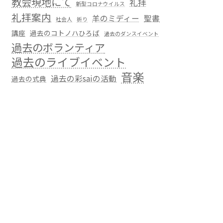
教会現地にて
礼拝
新型コロナウイルス
礼拝案内
羊のミディー
聖書
社会人
祈り
講座
過去のコトノハひろば
過去のダンスイベント
過去のボランティア
過去のライブイベント
音楽
過去の彩saiの活動
過去の式典