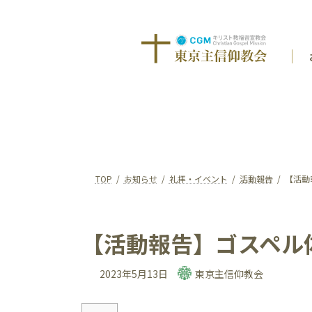
コ
ナ
ン
ビ
テ
ゲ
ン
ー
ツ
シ
へ
ョ
ス
ン
キ
に
ッ
移
プ
動
TOP
お知らせ
礼拝・イベント
活動報告
【活動
【活動報告】ゴスペル
2023年5月13日
東京主信仰教会